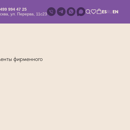
 499 994 47 25
ES
RU
EN
сква, ул. Перерва, 11с23
менты фирменного