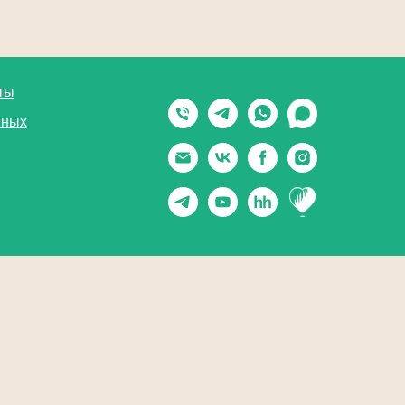
ты
нных