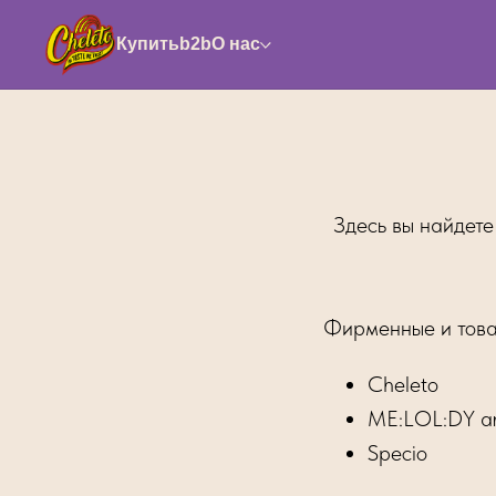
Купить
b2b
О нас
Здесь вы найдет
Фирменные и това
Cheleto
ME:LOL:DY 
Specio