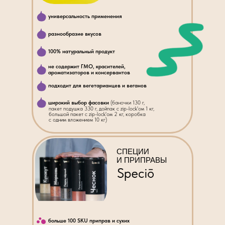
универсальность применения
разнообразие вкусов
100% натуральный продукт
не содержит ГМО, красителей,
ароматизаторов и консервантов
подходит для вегетарианцев и веганов
широкий выбор фасовки
(баночки 130 г,
пакет подушка 330 г, дойпак с zip-lock'ом 1 кг,
большой пакет с zip-lock'ом 2 кг, коробка
с одним вложением 10 кг)
СПЕЦИИ
И ПРИПРАВЫ
больше 100 SKU приправ и сухих