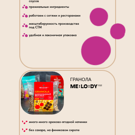
соусов
премиальные ингредиенты
работаем с сетями и ресторанами
масштабируемость производства
под СТМ
удобная и лаконичная упаковка
ГРАНОЛА
много-много орехово-ягодной начинки
без сахара, на финиковом сиропе