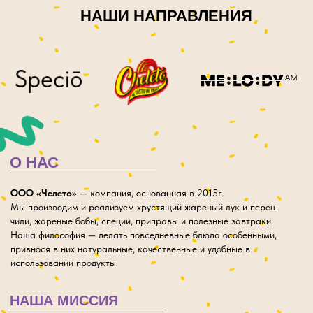
О НАС
ООО «Челето»
— компания, основанная в 2015г.
Мы производим и реализуем хрустящий жареный лук и перец
чили, жареные бобы, специи, приправы и полезные завтраки.
Наша философия — делать повседневные блюда особенными,
привнося в них натуральные, качественные и удобные в
использовании продукты
НАША МИССИЯ
Создавать натуральные продукты высокого качества без
искусственных добавок
и консервантов;
Вдохновлять людей на кулинарные экспиременты,
предлагая универсальные ингредиенты для разнообразия
блюд;
Делать процесс приготовления пищи проще и приятнее,
сохраняя при этом превосходный вкус;
Развивать культуру здорового питания, предлагая
постные и веганские продукты
ННОЕ ПРОИЗВОДСТВО ⟩ СОБСТВЕННОЕ ПРОИЗВОДСТВО ⟩ СОБСТВЕННОЕ ПРОИЗВ