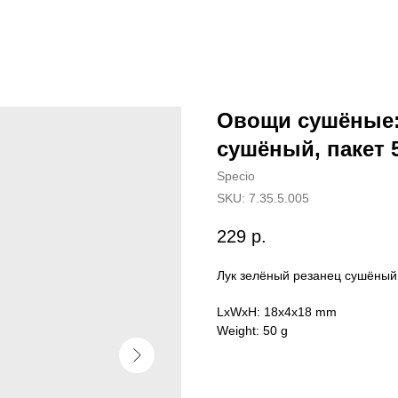
Овощи сушёные:
сушёный, пакет 5
Specio
SKU:
7.35.5.005
229
р.
Лук зелёный резанец сушёный
LxWxH: 18x4x18 mm
Weight: 50 g