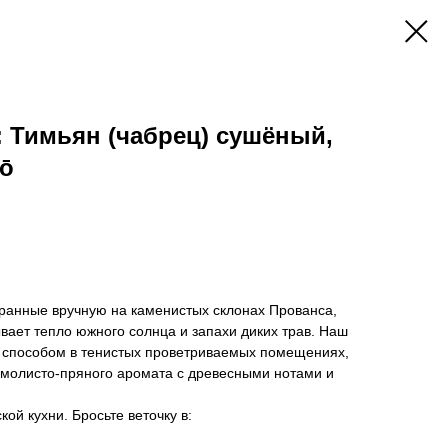
 Тимьян (чабрец) сушёный,
iō
бранные вручную на каменистых склонах Прованса,
ывает тепло южного солнца и запахи диких трав. Наш
 способом в тенистых проветриваемых помещениях,
смолисто-пряного аромата с древесными нотами и
ой кухни. Бросьте веточку в: