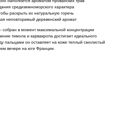
 оно наполнится ароматом прованских трав
дания средиземноморского характера
тобы раскрыть их натуральную горечь
вая неповторимый деревенский аромат
– собран в момент максимальной концентрации
ение тимола и карвакрола достигает идеального
ду пальцами он оставляет на коже теплый смолистый
ем вечере на юге Франции.