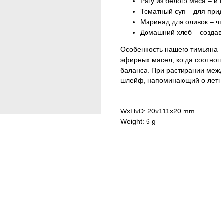
Рагу из белого мяса – и
Томатный суп – для при
Маринад для оливок – ч
Домашний хлеб – созда
Особенность нашего тимьяна 
эфирных масел, когда соотнош
баланса. При растирании меж
шлейф, напоминающий о летн
WxHxD: 20x111x20 mm
Weight: 6 g