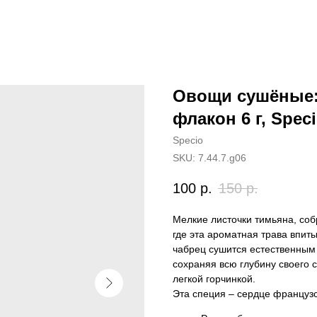
Овощи сушёные:
флакон 6 г, Spec
Specio
SKU:
7.44.7.g06
100
р.
150
р.
Мелкие листочки тимьяна, со
где эта ароматная трава впит
чабрец сушится естественным
сохраняя всю глубину своего 
легкой горчинкой.
Эта специя – сердце французск