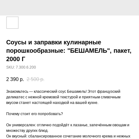
Соусы и заправки кулинарные
порошкообразные: "БЕШАМЕЛЬ", пакет,
2000 Г
SKU:
7.300.6.200
2 390
р.
2 500
р.
Знакомьтесь — классический соус Бешамель! Этот французский
деликатес с нежной кремовой текстурой и приятным сливочным
вкусом станет настоящей находкой на вашей кухне.
Почему стоит его попробовать?
Он универсален: отлично подойдёт к лазанье, запечённым овощам и
множеству других блюд.
Он вкусный: сбалансированное сочетание молочного крема и нежных