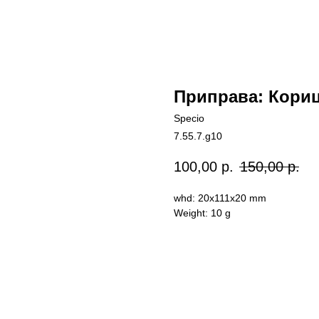
Приправа: Корица
Specio
7.55.7.g10
100,00
р.
150,00
р.
whd: 20x111x20 mm
Weight: 10 g