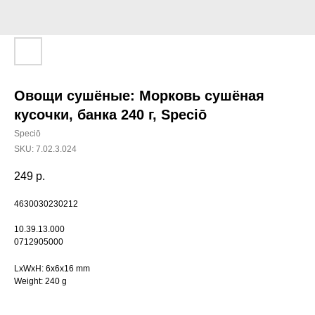
Овощи сушёные: Морковь сушёная
кусочки, банка 240 г, Speciō
Speciō
SKU:
7.02.3.024
249
р.
4630030230212
10.39.13.000
0712905000
LxWxH: 6x6x16 mm
Weight: 240 g