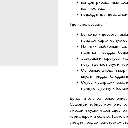
концентрированный аром
количествах;
подходит для домашней
Где использовать:
Выпечка и десерты: имб
придаёт характерную ос
Напитки: имбирный чай,
напитки — создаёт бод
Завтраки и перекусы: ка
ноту и делает вкус инте
Основные блюда и марин
вкус и придаёт блюдам 
Соусы и заправки: азиа
пряную глубину и балан
Дополнительное применение:
Сушёный имбирь можно испол
смесей и сухих маринадов: он
кориандром и солью. Также е
специя придаёт заготовкам ст