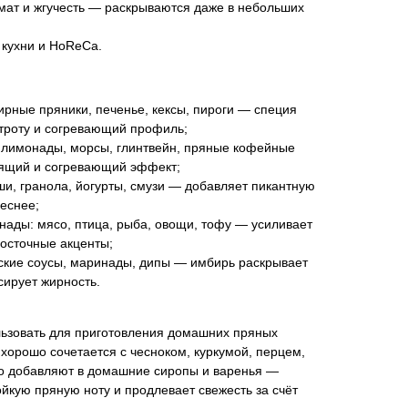
ат и жгучесть — раскрываются даже в небольших
 кухни и HoReCa.
ирные пряники, печенье, кексы, пироги — специя
троту и согревающий профиль;
 лимонады, морсы, глинтвейн, пряные кофейные
рящий и согревающий эффект;
ши, гранола, йогурты, смузи — добавляет пикантную
реснее;
ады: мясо, птица, рыба, овощи, тофу — усиливает
восточные акценты;
тские соусы, маринады, дипы — имбирь раскрывает
сирует жирность.
ьзовать для приготовления домашних пряных
 хорошо сочетается с чесноком, куркумой, перцем,
го добавляют в домашние сиропы и варенья —
ойкую пряную ноту и продлевает свежесть за счёт