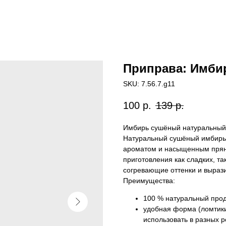
Приправа: Имбир
SKU:
7.56.7.g11
100
р.
139
р.
Имбирь сушёный натуральный 
Натуральный сушёный имбирь 
ароматом и насыщенным пряно
приготовления как сладких, та
согревающие оттенки и вырази
Преимущества:
100 % натуральный прод
удобная форма (ломтики
использовать в разных р