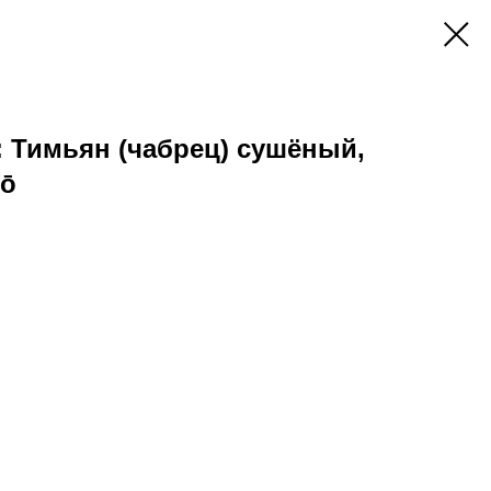
 Тимьян (чабрец) сушёный,
iō