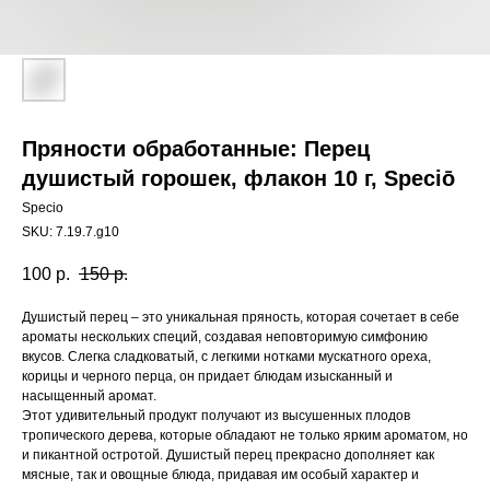
Пряности обработанные: Перец
душистый горошек, флакон 10 г, Speciō
Specio
SKU:
7.19.7.g10
100
р.
150
р.
Душистый перец – это уникальная пряность, которая сочетает в себе
ароматы нескольких специй, создавая неповторимую симфонию
вкусов. Слегка сладковатый, с легкими нотками мускатного ореха,
корицы и черного перца, он придает блюдам изысканный и
насыщенный аромат.
Этот удивительный продукт получают из высушенных плодов
тропического дерева, которые обладают не только ярким ароматом, но
и пикантной остротой. Душистый перец прекрасно дополняет как
мясные, так и овощные блюда, придавая им особый характер и